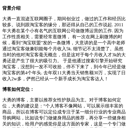
背景介绍
大勇一直混迹互联网圈子，期间创业过，做过的工作和经历比
较多。说到跟淘宝客的缘分，那还得从自己的工作说起. 2011
年大勇在某个小有名气的互联网公司做微博运营的工作. 因为
工作性质相关，需要经常逛微博， 有一次在网上刷微博的时
候，看到”淘宝联盟”发的一条微博，大意讲的是一个高中老师
通过淘宝客做兼职能每个月收入5k. 细节记不太清楚了。虽然
当时的他对淘宝客毫无概念，但是这对于每个月收入才3k的大
勇还是产生了很大的吸引力。 于是他通过搜索引擎开始研究
淘宝客，没想到一发不可收拾，停不下来了，到今年已经是做
淘宝客的第4个年头. 去年双11大勇当天销售额30万，实现了日
收入2w多，俨然已经从一个新手成长为淘宝客达人！
博客如何定位：
大勇的博客，主要以推荐女性护肤品为主。对于博客如何定
位，大勇的建议是：“个人博客不像网站，可以展示很丰富的
商品，所以在博客可以定位成专注于某一细分行业的专业商品
导购网站，比如说专门做健身用品的推荐，再分享一些健身相
关的知识，给用户的感觉你是这方面的专家，这是一个专门做