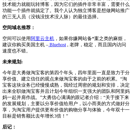
技术能力就能玩转博客，因为它们的插件非常丰富，需要什么
功能一个插件就搞定了。我个人认为独立博客是想做网站推广
的三无人员（没钱没技术没人脉）的最佳选择。
空间域名推荐：
空间可以使用
阿里云主机
，如果你嫌网站备*案之类的麻烦，
建议你购买美国主机 –
Bluehost
, 老牌，稳定，而且国内访问
速度也不错。
未来规划:
今年是大勇做淘宝客的第四个年头，四年里面一直是致力于分
享价值、建立信任的观点来做淘宝客的由于之前的积累。“淘
宝客这块业务已经慢慢成熟，我经过周密的规划和安排，决定
出来全职做淘宝客并且计划今年组织一支强大的团队和阿里妈
妈一起并肩作战。”大勇信心满满的跟记者介绍：“关于接下来
的发展规划，主要以分享价值给用户，以小而美的方式做好分
享，为淘宝用户提供更有价值的购物分享与体验，今年双十一
目标是销售额比去年增长3倍！”
后记：