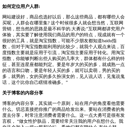
如何定位用户人群:
网站建设好，商品也选好以后，那么这些商品，都有哪些人会
买呢，人群会在哪里集? 这个时候很多人就会想当然，互联网
营销，想当然的思路是最不科学的.大勇说:”互联网都讲究用户
体验，其实要了解使用我们商品的用户的特点，现成就有一个
很好的工具，就是淘宝指数，可能不少朋友都知道baidu指
数，但对于淘宝指数能利用的比较少，就我个人观点来说，百
度指数主要就是应用于引流，淘宝指主要应用于转化。用淘宝
指数，你能够判断出些人购买的几率大，群体都有什么样的特
征，甚至连星座都能判定。要是年岁大的买的多，就成熟一点
的语言和口吻，要是年轻人买的多，就可以卖萌，男的买的
多，就男的，女的买的多久扮演女的，见人说人话，见鬼说鬼
话，这个比你自己瞎猜准确多。”
关于博客的内容分享
博客的内容分享，其实就一个原则，站在用户的角度看他需要
什么。切忌直接把你推广的商品给发出来。要站在消费者的角
度去分享，时常注意消费者需要什么。这一点大勇可是很有发
言权， “做女性护肤品，需要经常关注我的用户在想什么。我