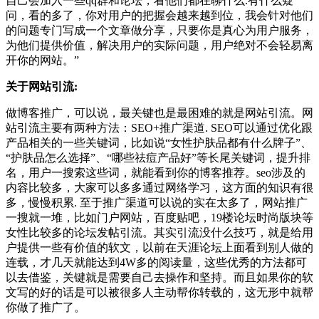
自己会加入一些qq群和论坛，看他们都在聊什么.有什么疑
问，看的多了，你对用户的把握会越来越到位，我会针对他们
的问题专门写成一个文章做分享，只要你是真心为用户服务，
为他们提供价值，解决用户的实际问题，用户绝对不会轻易离
开你的网站。”
关于网站引流:
做博客推广，可以说，最关键也是最困难的就是网站引流。网
站引流主要有两种方法：SEO+推广渠道. SEO可以通过优化跟
产品相关的一些关键词，比如说“女性护肤品都有什么牌子”、
“护肤品怎么选择”、“哪些祛痘产品好”等长尾关键词，提升排
名，用户一搜索这些词，就能看到你的博客推荐。seo涉及的
内容比较多，大家可以多多通过网络学习，这方面的知识有很
多，慢慢积累. 至于推广渠道可以说的实在太多了，网站推广
一搜就一堆，比如门户网站，百度贴吧，19楼论坛时尚版块等
女性比较多的论坛发帖引流。其实引流没什么技巧，就是给用
户提供一些有价值的软文，以前在天涯论坛上面看到别人做的
连载，才几天就能达到4W多的阅读量，这些优秀的方法都可
以去借鉴，关键就是需要自己去操作和坚持。而且如果你的软
文写的好的话是可以被很多人主动帮你转载的，这无形中就帮
你做了推广了。