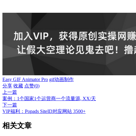
Easy GIF Animator Pro
gif动画制作
分享
收藏
点赞(
0
)
上一篇
案例：1个国家1个运营商一个流量源, XX/天
下一篇
VIP福利：Popads SiteID对应网站 3500+
相关文章