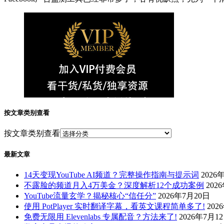
按文章类别查看
按文章类别查看
最新文章
14天变现YouTube AI频道？完整操作指南与提示词
2026
不露脸的频道月入4万美金？深度解析12个成功案例
202
YouTube流量玄学？揭秘核心“信任分”
2026年7月20日
使用 PotPlayer 实时翻译字幕，看英文课程简单多了!
202
免费无限用 Elevenlabs 专属配音？方法来了!
2026年7月1