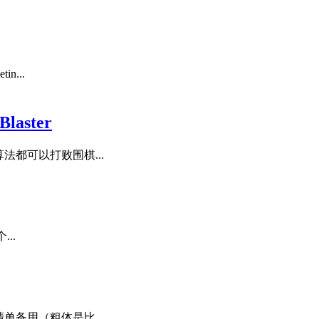
n...
aster
法都可以打败围棋...
...
单备用（粗体是比...