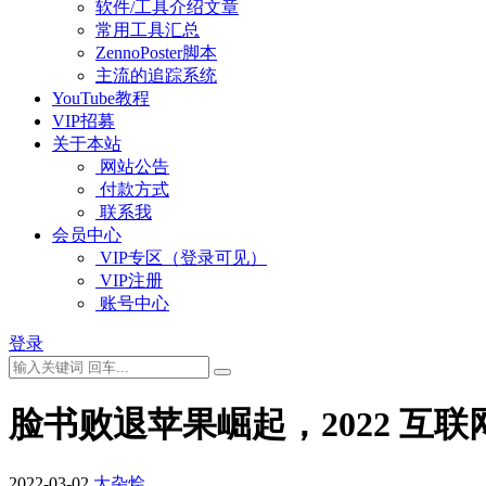
软件/工具介绍文章
常用工具汇总
ZennoPoster脚本
主流的追踪系统
YouTube教程
VIP招募
关于本站
网站公告
付款方式
联系我
会员中心
VIP专区（登录可见）
VIP注册
账号中心
登录
脸书败退苹果崛起，2022 互
2022-03-02
大杂烩