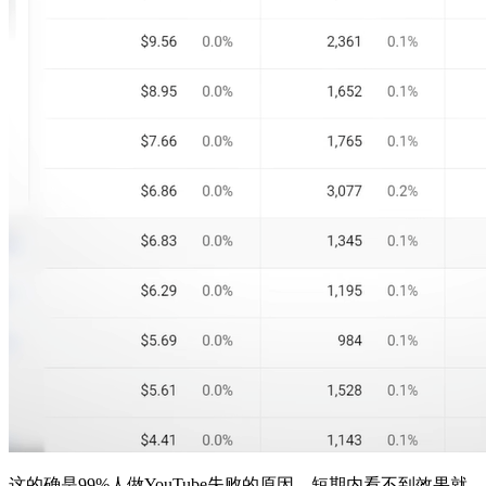
这的确是99%人做YouTube失败的原因，短期内看不到效果就