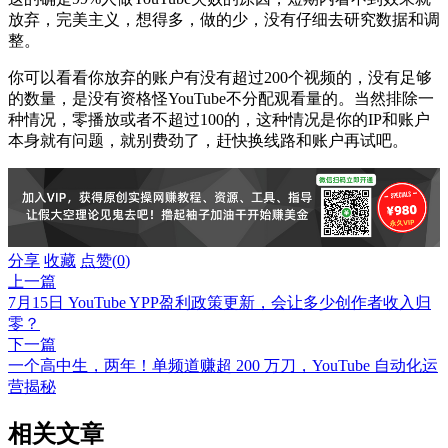
放弃，
完美主义，
想得多，做的少，没有仔细去研究数据和调
整。
你可以看看你放弃的账户有没有超过200个视频的，没有足够
的数量，是没有资格怪YouTube不分配观看量的。当然排除一
种情况，零播放或者不超过100的，这种情况是你的IP和账户
本身就有问题，就别费劲了，赶快换线路和账户再试吧。
分享
收藏
点赞(
0
)
上一篇
7月15日 YouTube YPP盈利政策更新，会让多少创作者收入归
零？
下一篇
一个高中生，两年！单频道赚超 200 万刀，YouTube 自动化运
营揭秘
相关文章