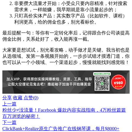
非要攒大流量才开始：小受众只要内容精准，针对搜索
需求来，一样能赚，我早期就是靠小流量起步的；
只盯高价实体产品：其实数字产品（比如软件、课程）
利润更高，给的佣金也多，别光看标价。
最后提醒一句：等你有一定转化率后，记得跟合作公司谈提高
佣金比例，关系处好了，收入能再涨一截。
大家要是想试试，别光看攻略，动手做才是关键。我当初也是
从选领域、发第一条视频开始的，一步步试错才摸透门道，你
也可以从一个小领域、一个渠道起步，慢慢就能找到感觉啦！
分享
收藏
点赞(
0
)
上一篇
粉丝少≠没流量！Facebook 爆款内容实战指南，4万粉丝篇篇
百万浏览的秘密！
下一篇
ClickBank+Realize原生广告推广在线钢琴课，每月$8000+