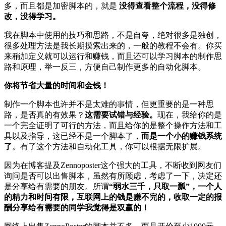
多，而且都是加密脚本的，就是
没得查看整个流程，没得修
改，没得学习。
我在脚本中使用的技巧和思路，不是自夸，绝对很多是独创，
很多处理方法是我长期摸索出来的，一般的教程不会有。你买
来稍加定义就可以运行和赚钱，而且还可以学习脚本的制作思
路和原理，举一反三，方便自己制作更多的自动化脚本。
你将节省大量的时间和金钱！
制作一个脚本也许并不是太难的事情，但更重要的是一种思
路，是否真的有效果？
这需要试错与经验。
现在，我给你的是
一个完全证明了可行的方法，而且给你的是整个操作方法和工
具以及指导，这已经不是一个脚本了，
而是一个小的赚钱系统
了
。有了这个方法和自动化工具，你可以根据无限扩展。
因为在博客提及Zennoposter这个强大的工具，不断收到网友们
询问是否可以出售脚本，虽然有所顾虑，考虑了一下，决定还
是分享给有需要的朋友。所谓
“弱水三千，只取一瓢”，一个人
的精力和时间有限，互联网上的钱是赚不完的，收取一定的报
酬分享给有需要的同学我觉得是双赢的！