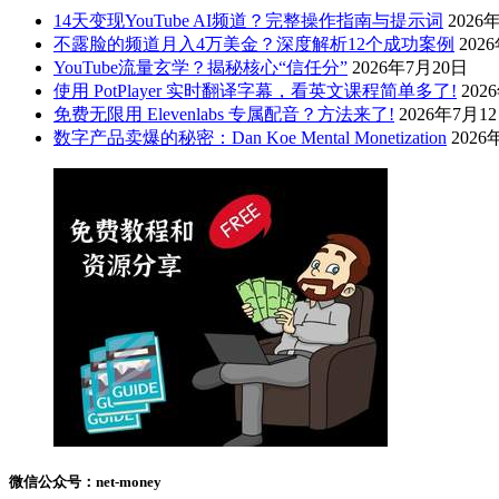
14天变现YouTube AI频道？完整操作指南与提示词
2026
不露脸的频道月入4万美金？深度解析12个成功案例
202
YouTube流量玄学？揭秘核心“信任分”
2026年7月20日
使用 PotPlayer 实时翻译字幕，看英文课程简单多了!
202
免费无限用 Elevenlabs 专属配音？方法来了!
2026年7月1
数字产品卖爆的秘密：Dan Koe Mental Monetization
2026
微信公众号：net-money