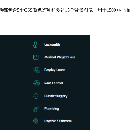
age，每个主题都包含5个CSS颜色选项和多达15个背景图像，用于1500+可