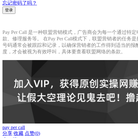
忘记密码了吗？
Pay Per Call 是一种联盟营销模式，广告商会为每一
款、修理服务等。 在Pay Per Call模式下，联盟营销
号码通常会被跟踪和记录，以确保营销者的工作得到适当的报
度，才会被视为有效呼叫，具体要查看联盟网络的条款。
pay per call
分享
收藏
点赞(
0
)