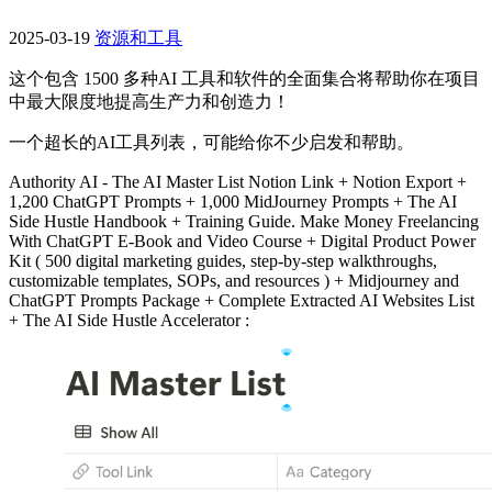
2025-03-19
资源和工具
这个包含 1500 多种AI 工具和软件的全面集合将帮助你在项目
中最大限度地提高生产力和创造力！
一个超长的AI工具列表，可能给你不少启发和帮助。
Authority AI - The AI Master List Notion Link + Notion Export +
1,200 ChatGPT Prompts + 1,000 MidJourney Prompts + The AI
Side Hustle Handbook + Training Guide. Make Money Freelancing
With ChatGPT E-Book and Video Course + Digital Product Power
Kit ( 500 digital marketing guides, step-by-step walkthroughs,
customizable templates, SOPs, and resources ) + Midjourney and
ChatGPT Prompts Package + Complete Extracted AI Websites List
+ The AI Side Hustle Accelerator :