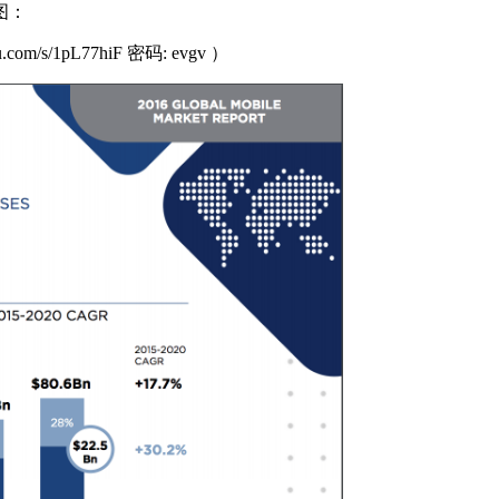
图：
m/s/1pL77hiF 密码: evgv ）