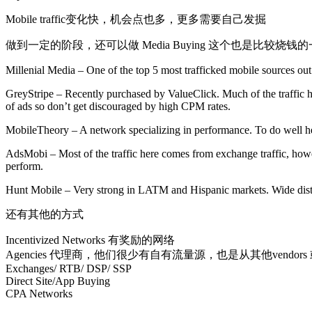
Mobile traffic变化快，机会点也多，更多需要自己发掘
做到一定的阶段，还可以做 Media Buying 这个也是比
Millenial Media – One of the top 5 most trafficked mobile sources out
GreyStripe – Recently purchased by ValueClick. Much of the traffic her
of ads so don’t get discouraged by high CPM rates.
MobileTheory – A network specializing in performance. To do well h
AdsMobi – Most of the traffic here comes from exchange traffic, howe
perform.
Hunt Mobile – Very strong in LATM and Hispanic markets. Wide distrib
还有其他的方式
Incentivized Networks 有奖励的网络
Agencies 代理商，他们很少有自有流量源，也是从其他vendors 或者 Dem
Exchanges/ RTB/ DSP/ SSP
Direct Site/App Buying
CPA Networks