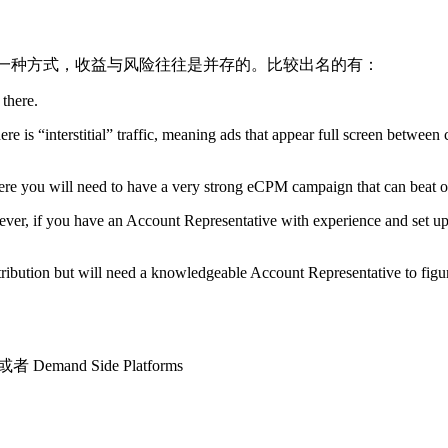
较烧钱的一种方式，收益与风险往往是并存的。比较出名的有：
 there.
e is “interstitial” traffic, meaning ads that appear full screen between
ere you will need to have a very strong eCPM campaign that can beat o
ver, if you have an Account Representative with experience and set up t
ution but will need a knowledgeable Account Representative to figure 
and Side Platforms