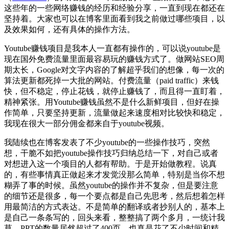
这些年的一些网络赚钱的经历和经验分享，一直到现在都还在
坚持着。大家也可以在博客里面看到我之前做过哪些项目，以
及效果如何，还有具体的操作方法。
Youtube赚钱项目是我本人一直都有操作的，可以说youtube是
现在国外免费流量里面最容易玩的赚钱方式了。做网站SEO周
期太长，Google对文字内容的了解超乎我们的想像，每一次的
算法更新都死掉一大批的网站。付费流量（paid traffic）来钱
快，但不稳定，停止花钱，就停止赚钱了，而且得一直盯着，
精神紧张。用Youtube赚钱虽然不是什么新鲜项目，但好在操
作简单，只要坚持更新，流量做起来速度相对比较快和稳定，
我现在很大一部分佣金都来自于youtube视频。
我陆续也在博客发表了不少youtube的一些操作技巧，突然
想，干脆不如把youtube操作技巧归纳总结一下，对自己或者
对想进入这一个项目的人都有帮助。于是开始做教程。说真
的，有些事情真正做起来才发觉没那么简单，特别是当你不想
糊弄了事的时候。虽然youtube的操作并不复杂，但是要注意
的细节还是很多，每一个要点都是自己先思考，然后想着怎样
用最简洁的方式表达。不是简单的翻译或者抄别人的，基本上
是自己一条条写的，回头来看，整整搞了两个多月，一统计我
草，PPT的数量居然超过了400页。也真是花了不少时间和精