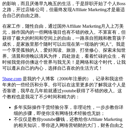
的影响，而且厌倦早九晚五的生活，于是辞职开始了个人Boss
之路，开过店铺/公司，但最终发现Affiliate Marketing才是最适
合自己的自由之路。
在家工作，随性自由，通过国外Affiliate Marketing月入上万美
元，操作国内的一些网络项目也有不错的收入。不算富有，但
获得了极大的时间和空间上的自由，一路亲自照顾和教育孩子
成长，是家族里那个随时可以出现在第一现场的“闲人”。我是
一个享受孤独的人，爱好阅读、旅游、打坐修心、探索未知世
界。清晨和傍晚以清风为伴，四处游走，看着忙碌的众生，有
时候我觉得仿佛这个世界与我无关！是网络和这个时代，让我
可以遵从自己的内心，选择自己喜欢的生活方式！
5base.com
是我的个人博客（2006年注册的），记录和我这些
年来的一些经历和分享。你可以在这里更多的了解我这个人是
否靠谱，我早在几年前就通过youtube获得了不错的收入。这
个教程也是我花了不少时间和精力的：
多年实际操作干货经验分享，非理论性，一步步教你详
细的步骤，即使你没有网络技术经验也无妨；
不仅仅是教你youtube赚钱，还教给你Affiliate Marketing
的相关知识，带你进入网络营销财的大门，财务自由之