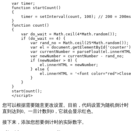
    var timer;

    function startCount()

    {

        timer = setInterval(count, 100); // 200 = 200ms
    }

    function count()

    {

        var do_wait = Math.ceil(4*Math.random());

        if (do_wait == 4) {

            var rand_no = Math.ceil(25*Math.random()); 
            var el = document.getElementById('counter')
            var currentNumber = parseFloat(el.innerHTML
            var newNumber = currentNumber - rand_no;

            if (newNumber > 0) {

                el.innerHTML = newNumber;

            } else {

                el.innerHTML = '<font color="red">Close
            }

        }

    }

    startCount();

    </script>
您可以根据需要随意更改设置。目前，代码设置为随机倒计时
直到达到0。一旦计数到0，它就会显示红色。
接下来，添加您想要倒计时的实际数字。