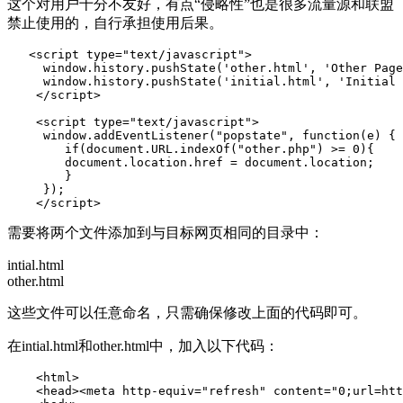
这个对用户十分不友好，有点“侵略性”也是很多流量源和联盟
禁止使用的，自行承担使用后果。
   <script type="text/javascript">

     window.history.pushState('other.html', 'Other Page
     window.history.pushState('initial.html', 'Initial 
    </script>

    <script type="text/javascript">

     window.addEventListener("popstate", function(e) {

        if(document.URL.indexOf("other.php") >= 0){

        document.location.href = document.location;

        }

     });

    </script>
需要将两个文件添加到与目标网页相同的目录中：
intial.html
other.html
这些文件可以任意命名，只需确保修改上面的代码即可。
在intial.html和other.html中，加入以下代码：
    <html>

    <head><meta http-equiv="refresh" content="0;url=htt